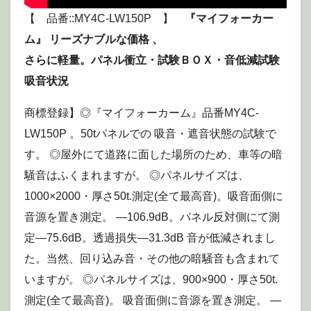
【 品番::MY4C-LW150P 】
『マイフォーカー
ム』 リーズナブルな価格 、
さらに軽量。パネル衝立・試験ＢＯＸ・音低減試験
吸音状況
商標登録】◎『マイフォーカーム』品番MY4C-
LW150P 。50tパネルでの 吸音・遮音状態の試験で
す。 ◎屋外にて道路に面した場所のため、車等の暗
騒音はふくまれますが。 ◎パネルサイズは、
1000×2000・厚さ50t.測定(全て最高音)。吸音面側に
音源を置き測定。 —106.9dB。パネル反対側にて測
定—75.6dB。透過損失—31.3dB 音が低減されまし
た。当然、回り込み音・その他の暗騒音も含まれて
いますが。 ◎パネルサイズは、900×900・厚さ50t.
測定(全て最高音)。 吸音面側に音源を置き測定。 —