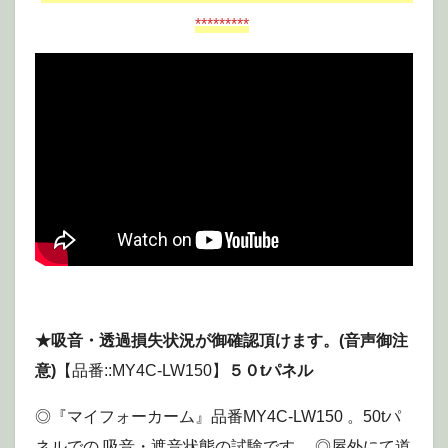
*********
★吸音・透過損失状況が御確認頂けます。(音声御注
意)
【品番::MY4C-LW150】
５０tパネル
◎『マイフォーカーム』品番MY4C-LW150 。50tパ
ネルでの 吸音・遮音状態の試験です。 ◎屋外にて道