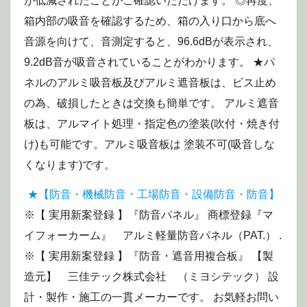
が低減されたことがご確認いただけます。 ◎再度、
箱内部の吸音を確認するため、箱の入り口から底へ
音源を向けて、音測定すると、96.6dBが表示され、
9.2dB音が吸音されていることがわかります。 ★パ
ネルのアルミ吸音板及びアルミ遮音板は、ビス止め
の為、破損したときは交換も簡単です。 アルミ遮音
板は、アルマイト処理・指定色の塗装(吹付・焼き付
け)も可能です。アルミ吸音板は 塗装不可(吸音しな
くなります)です。
★【防音・機械防音・工場防音・設備防音・防音】
※【 実用新案登録 】『防音パネル』 商標登録『マ
イフォーカーム』 アルミ軽量防音パネル（PAT.） .
※【 実用新案登録 】『防音・遮音用複合板』 【製
造元】 三佳テック株式会社 （ミヨシテック） 設
計・製作・施工の一貫メーカーです。 お気軽お問い