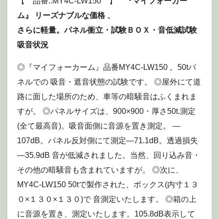
【 品番::MY4C-LW150 】
『マイフォーカー
ム』 リーズナブルな価格 、
さらに軽量。パネル衝立・試験ＢＯＸ・音低減試験
吸音状況
◎『マイフォーカーム』品番MY4C-LW150 。50tパ
ネルでの 吸音・遮音状態の試験です。 ◎屋外にて道
路に面した場所のため、車等の暗騒音はふくまれま
すが。 ◎パネルサイズは、900×900・厚さ50t.測定
(全て最高音)。吸音面側に音源を置き測定。 —
107dB。パネル反対側にて測定—71.1dB。透過損失
—35.9dB 音が低減されました。当然、回り込み音・
その他の暗騒音も含まれていますが。 ◎次に、
MY4C-LW150 50tで製作された、ボックス(内寸１３
０×１３０×１３０)で 音測定いたします。 ◎箱の上
に音源を置き、測定いたします。105.8dB表示して