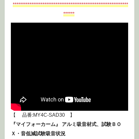
**************************************************************
******
【 品番:MY4C-SAD30 】
『マイフォーカーム』 アルミ吸音材式、試験ＢＯ
Ｘ・音低減試験吸音状況