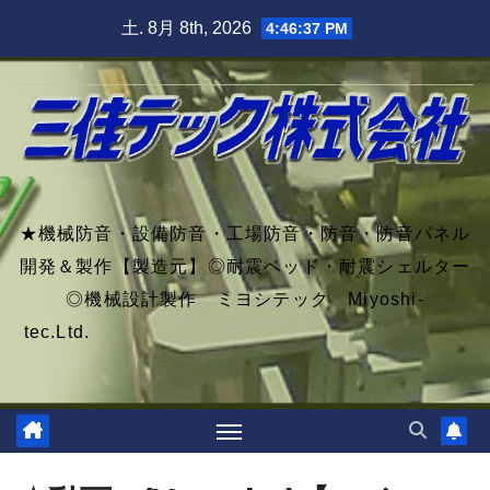
Skip
土. 8月 8th, 2026
4:46:39 PM
to
content
★機械防音・設備防音・工場防音・防音・防音パネル
開発＆製作【製造元】◎耐震ベッド・耐震シェルター
◎機械設計製作 ミヨシテック Miyoshi-
tec.Ltd.