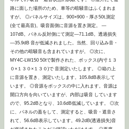
路に面した場所のため、車等の暗騒音はふくまれま
すが。 ◎パネルサイズは、900×900・厚さ50t.測定
(全て最高音)。吸音面側に音源を置き測定。 —
107dB。パネル反対側にて測定—71.1dB。透過損失
—35.9dB 音が低減されました。当然、回り込み音・
その他の暗騒音も含まれていますが。 ◎次に、
MY4C-LW150 50tで製作された、ボックス(内寸１３
０×１３０×１３０)で 音測定いたします。 ◎箱の上
に音源を置き、測定いたします。105.8dB表示して
います。 ◎音源をボックスの中に入れます。音源は
開口方向を向いていますが、内部は吸音 しています
ので、95.2dBとなり、10.6dB低減しています。 ◎次
に、パネルの蓋をして、測定すると、吸音・遮音さ
れて、56.6dB表示しています。49.2dB(透過損失)音