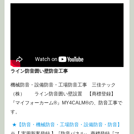
ライン防音囲い壁防音工事
機械防音・設備防音・工場防音工事 三佳テック
（株） ライン防音囲い壁設置 【商標登録】
『マイフォーカーム®』MY4CALM®の、防音工事で
す。
★【防音・機械防音・工場防音・設備防音・防音】
※【 実用新案登録 】『防音パネル』 商標登録『マ