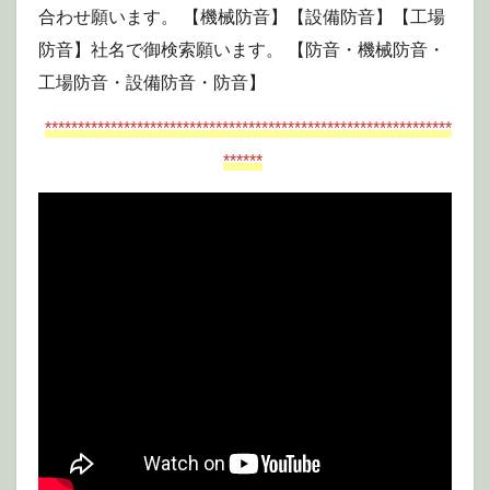
合わせ願います。 【機械防音】【設備防音】【工場
防音】社名で御検索願います。 【防音・機械防音・
工場防音・設備防音・防音】
**************************************************************
******