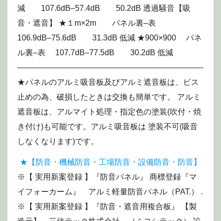
減 107.6dB–57.4dB 50.2dB 透過騒音【吸
音・遮音】 ★１m×2m パネル裏–表
106.9dB–75.6dB 31.3dB 低減 ★900×900 パネ
ル裏–表 107.7dB–77.5dB 30.2dB 低減
———————————————————————–
★パネルのアルミ吸音板及びアルミ遮音板は、ビス
止めの為、破損したときは交換も簡単です。 アルミ
遮音板は、アルマイト処理・指定色の塗装(吹付・焼
き付け)も可能です。アルミ吸音板は 塗装不可(吸音
しなくなります)です。
★【防音・機械防音・工場防音・設備防音・防音】
※【 実用新案登録 】『防音パネル』 商標登録『マ
イフォーカーム』 アルミ軽量防音パネル（PAT.） .
※【 実用新案登録 】『防音・遮音用複合板』 【製