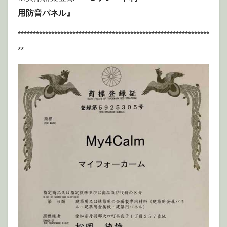
用防音パネル』
***************************************************************
**