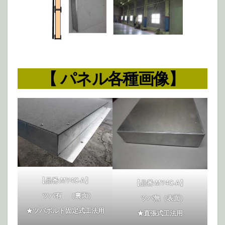
【 パネル各種画像】
【品番:MY4C-A】
【品番:MY4C-A】
ツバ有 （裏面）
ツバ無（表面）
★ツバボルト固定式工法用
★直張式工法用