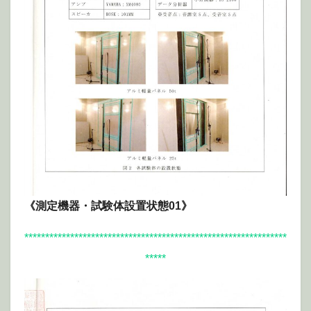
《測定機器・試験体設置状態01》
***************************************************************
*****