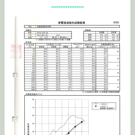
******************