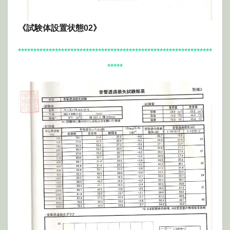
《試験体設置状態02》
***************************************************************
*****