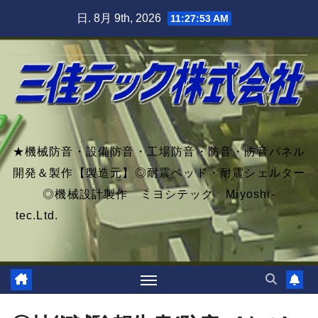
Skip
日. 8月 9th, 2026
11:27:54 AM
to
content
★機械防音・設備防音・工場防音・防音・防音パネル
開発＆製作【製造元】◎耐震ベッド・耐震シェルター
◎機械設計製作 ミヨシテック Miyoshi-
tec.Ltd.