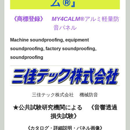
ム
®』
《商標登録》
MY4CALM
®
アルミ軽量防
音パネル
Machine soundproofing, equipment
soundproofing, factory soundproofing,
soundproofing
三佳テック株式会社 機械防音
★公共試験研究機関による
《音響透過
損失試験》
《カタログ・詳細説明・パネル画像》