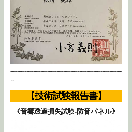
***************************************************************
**
【
技術試験報告書
】
《音響透過損失試験-防音パネル》