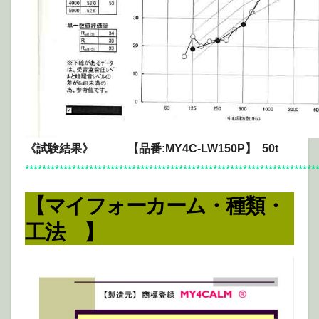
《試験結果》 【品番:MY4C-LW150P】 50t
********************************************************************
【マイフォーカーム・種類・
工法 】