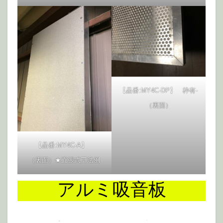
【品番:MY4C-DP】 枠有-
（裏面）
【品番:MY4C-A】
（裏面）★直張式工法例
アルミ吸音板