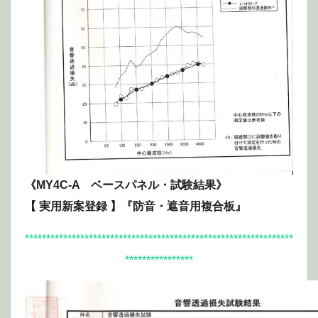
《MY4C-A ベースパネル・試験結果》
【 実用新案登録 】『防音・遮音用複合板』
***************************************************************
****************