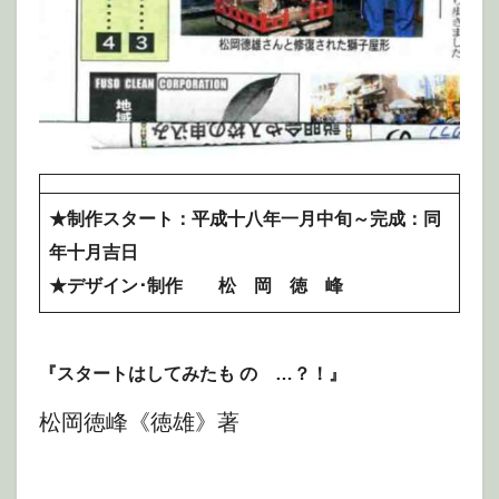
★制作スタート：平成十八年一月中旬～完成：同
年十月吉日
★デザイン･制作 松 岡 徳 峰
『スタートはしてみたも のゝ…？！』
松岡徳峰《徳雄》著