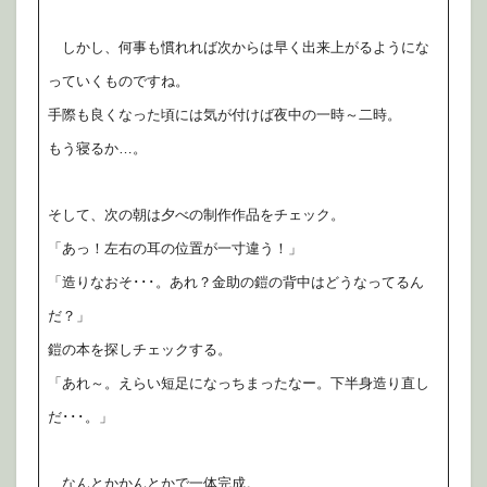
しかし、何事も慣れれば次からは早く出来上がるようにな
っていくものですね。
手際も良くなった頃には気が付けば夜中の一時～二時。
もう寝るか…。
そして、次の朝は夕べの制作作品をチェック。
「あっ！左右の耳の位置が一寸違う！」
「造りなおそ･･･。あれ？金助の鎧の背中はどうなってるん
だ？」
鎧の本を探しチェックする。
「あれ～。えらい短足になっちまったなー。下半身造り直し
だ･･･。」
なんとかかんとかで一体完成。