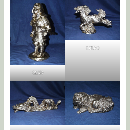
《 麒麟 》
《金助》