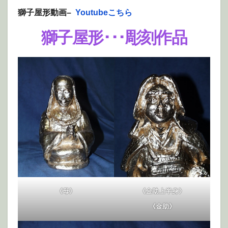
獅子屋形動画–
Youtubeこちら
獅子屋形･･･彫刻作品
《母》
《金助上半身》
《金助》