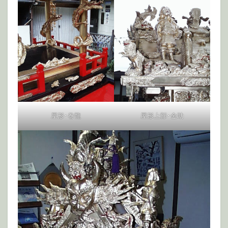
屋形･巻龍
屋形上部･金助