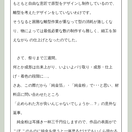
もともと自由な意匠で原型をデザインし制作しているので、
離型を考えたデザインをしていないわけです。
そうなると困難な離型作業が重なって型の消耗が激しくな
り、物によっては最低必要な数の制作すら難しく、細工を加
えながら の仕上げとなったのでした。
さて、祭りまで三週間。
何とか成形は出来上がり、いよいよバリ取り・成形・仕上
げ・着色の段階に…。
さあ、この際だから「純金箔」・「純金粉」で･･･と思い、材
料店に問い合わせたところ
「止められた方が良いんじゃないでしょうか…？」の意外な
返事。
純金粉は耳掻き一杯三千円位しますので、作品の表面がで
こぼ このものに純金を使うと一体塗るだけでもいくら掛かる