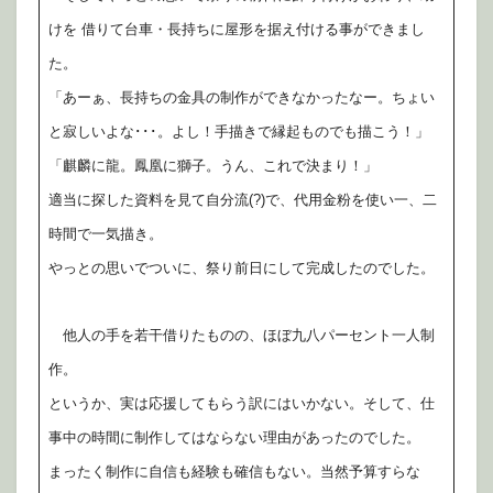
けを 借りて台車・長持ちに屋形を据え付ける事ができまし
た。
「あーぁ、長持ちの金具の制作ができなかったなー。ちょい
と寂しいよな･･･。よし！手描きで縁起ものでも描こう！」
「麒麟に龍。鳳凰に獅子。うん、これで決まり！」
適当に探した資料を見て自分流(?)で、代用金粉を使い一、二
時間で一気描き。
やっとの思いでついに、祭り前日にして完成したのでした。
他人の手を若干借りたものの、ほぼ九八パーセント一人制
作。
というか、実は応援してもらう訳にはいかない。そして、仕
事中の時間に制作してはならない理由があったのでした。
まったく制作に自信も経験も確信もない。当然予算すらな