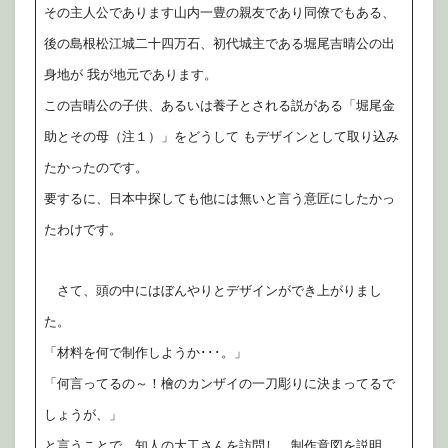
その主人公であります山内一豊の親友であり同僚でもある、
後の島根松江城二十四万石、初代城主である堀尾吉晴公の出
身地が 我が地元であります。
この吉晴公の子供、あるいは養子とされる説がある「堀尾金
助とその母（注１）」をどうして もデザインとして取り込み
たかったのです。
要するに、日本中探しても他には無いと言う意匠にしたかっ
たわけです。
さて、頭の中にはぼんやりとデザインができ上がりまし
た。
「材料を何で制作しようか･･･。」
「何言ってるの～！檜のカンザイの一刀彫りに決まってるで
しょうが、」
と言うことで、知人の大工さんを訪問し、制作意図を説明