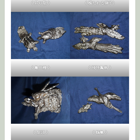
《 昇り龍 》
《 横たわる獅子》
《 亀二種 》
《 飛翔鳳凰 》
《 龍頭 》
《 鶴亀 》