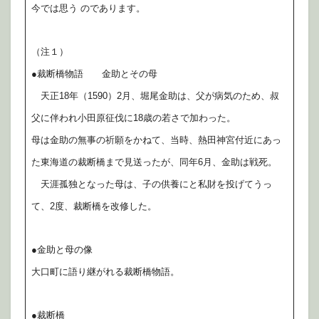
今では思う のであります。
（注１）
●裁断橋物語 金助とその母
天正18年（1590）2月、堀尾金助は、父が病気のため、叔
父に伴われ小田原征伐に18歳の若さで加わった。
母は金助の無事の祈願をかねて、当時、熱田神宮付近にあっ
た東海道の裁断橋まで見送ったが、同年6月、金助は戦死。
天涯孤独となった母は、子の供養にと私財を投げてうっ
て、2度、裁断橋を改修した。
●金助と母の像
大口町に語り継がれる裁断橋物語。
●裁断橋