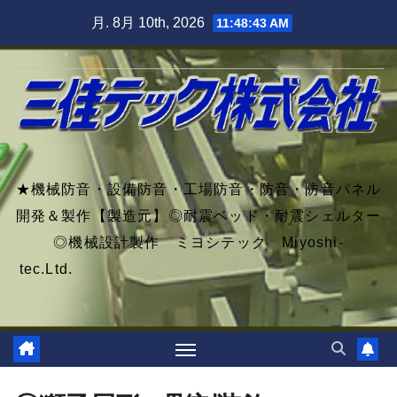
Skip
月. 8月 10th, 2026
11:48:45 AM
to
content
★機械防音・設備防音・工場防音・防音・防音パネル
開発＆製作【製造元】◎耐震ベッド・耐震シェルター
◎機械設計製作 ミヨシテック Miyoshi-
tec.Ltd.