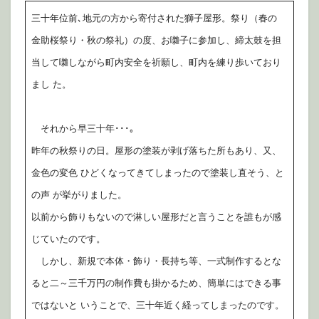
三十年位前､地元の方から寄付された獅子屋形。祭り（春の
金助桜祭り・秋の祭礼）の度、お囃子に参加し、締太鼓を担
当して囃しながら町内安全を祈願し、町内を練り歩いており
まし た。
それから早三十年･･･｡
昨年の秋祭りの日。屋形の塗装が剥げ落ちた所もあり、又、
金色の変色 ひどくなってきてしまったので塗装し直そう、と
の声 が挙がりました。
以前から飾りもないので淋しい屋形だと言うことを誰もが感
じていたのです。
しかし、新規で本体・飾り・長持ち等、一式制作するとな
ると二～三千万円の制作費も掛かるため、簡単にはできる事
ではないと いうことで、三十年近く経ってしまったのです。