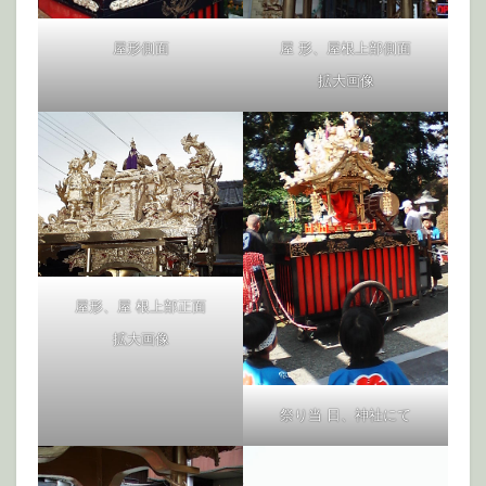
屋形側面
屋 形、屋根上部側面
拡大画像
屋形、屋 根上部正面
拡大画像
祭り当 日、神社にて