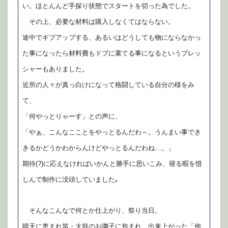
い。ほとんんど手探り状態でスタートを切った為でした。
その上、必要な材料は購入しなくてはならない。
途中でギブアップする、あるいはどうしても物にならなかっ
た事になったら材料費もドブに棄てる事になるというプレッ
シャーもありました。
近所の人々が真っ白けになって格闘している自分の様をみ
て、
「何やっとりゃーす」との声に、
「やぁ、こんなこことをやっとるんだわ～。うんまい事でき
きるかどうかわからんけどやっとるんだわね…。」
期待(?)に応えなければいかんと勝手に思いこみ、寝る暇を惜
しんで制作に没頭していました｡
そんなこんなで何とか仕上がり、祭り当日。
晴天に恵まれ笛・太鼓のお囃子に包まれ、出来上がった「他