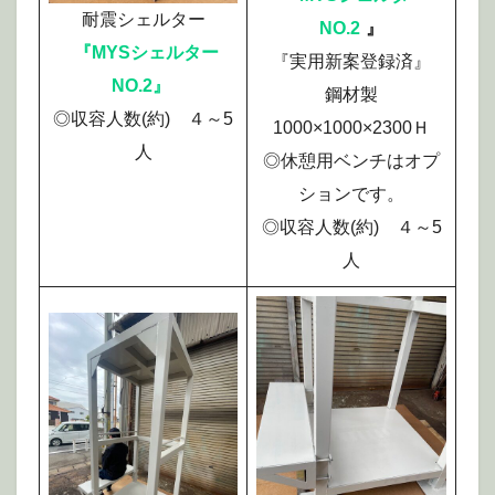
耐震シェルター
NO.2
』
『MYSシェルター
『実用新案登録済』
NO.2』
鋼材製
◎収容人数(約) ４～5
1000×1000×2300Ｈ
人
◎休憩用ベンチはオプ
ションです。
◎収容人数(約) ４～5
人