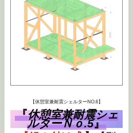
EPSON MFP image
【休憩室兼耐震シェルターNO.6】
『
休憩室兼耐震シェ
ルターＮｏ.5
』