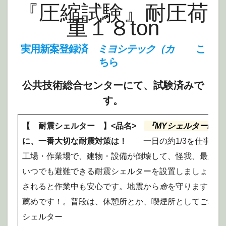
『圧縮試験』耐圧荷
重１８ton
実用新案登録済
ミヨシテック（カ
こ
ちら
公共技術総合センターにて、試験済みで
す。
【 耐震シェルター 】<品名>
『MYシェルターNO.
に、一番大切な耐震対策は！
一日の約1/3を仕事を
工場・作業場で、建物・設備が倒壊して、怪我、最悪は
いつでも避難できる耐震シェルターを設置しましょう。
されると作業中も安心です。地震から
命
を守ります! !
薦めです！。普段は、休憩所とか、喫煙所としてご利用
シェルター