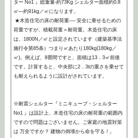
ター No1 』総重量-約73Kg シェルター面積約0.8
㎡—約91kg／㎡になります。
★木造住宅の床の耐荷重—- 安全に乗せるための
荷重ですが、積載荷重＝耐荷重。木造住宅の床
は、1800N／㎡と設定されています（建築基準法
施行令第85条）つまり㎡あたり180kg(180kg／
㎡)。例えば、8畳間ですと、面積は13．3㎡前後
です。計算すると、中央部に2．3tの重さを乗せて
も耐えられるように設計がされています。
※耐震シェルター『ミニキューブ・シェルター
No1 』は設計上、木造住宅の床の耐荷重の範囲内
ですので問題はございません。ご家庭の地震対策
は 万全ですか？ 建物の倒壊から命を守る！。