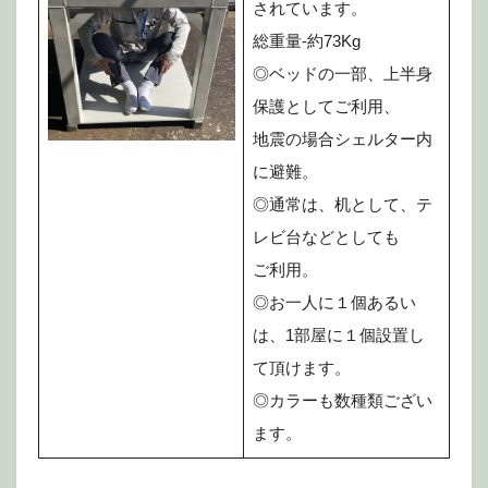
されています。
総重量-約73Kg
◎ベッドの一部、上半身
保護としてご利用、
地震の場合シェルター内
に避難。
◎通常は、机として、テ
レビ台などとしても
ご利用。
◎お一人に１個あるい
は、1部屋に１個設置し
て頂けます。
◎カラーも数種類ござい
ます。