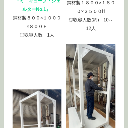
『ミニキューブ・シェ
鋼材製１８００×１８０
ルターNo.1』
０×２５００H
鋼材製８００×１０００
◎収容人数(約) 10～
×８００Ｈ
12人
◎収容人数 1人