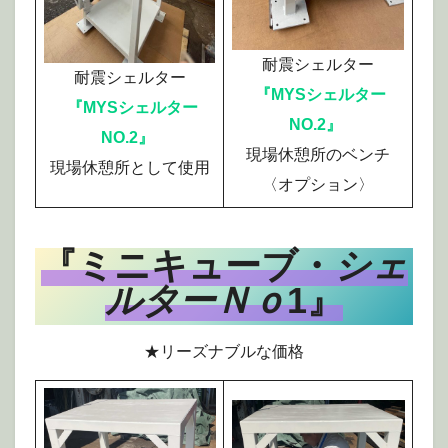
耐震シェルター
耐震シェルター
『MYSシェルター
『MYSシェルター
NO.2』
NO.2』
現場休憩所のベンチ
現場休憩所として使用
〈オプション〉
『ミニキューブ・
シェ
ルターＮｏ
1』
★リーズナブルな価格