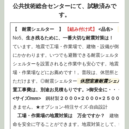
公共技術総合センターにて、試験済みで
す。
【 耐震シェルター 】
【組み付け式】
<品名>
休憩
No5。
生き残るために、一番大切な耐震対策は！
一
ています。地震で工場・作業場で、建物・設備が倒壊し
にかかわります。いつでも避難できる耐震シェルターを
シェルターを設置されると作業中も安心です。地震から
場・作業場などにお薦めです！。普段は、休憩所とか、
ただけます。◎耐震シェルター
休憩室兼耐震シェルタ
置工事費は、別途お見積もりです。>御安全に・・・
<サイズ/mm>
鋼材製
２０００×２０００×２５００H
★
きません。★オプション-特注サイズ-自由設計
工場・作業場の地震対策は
万全ですか？
建物・設
命を安全に守ることができます。地震対策として、弊社