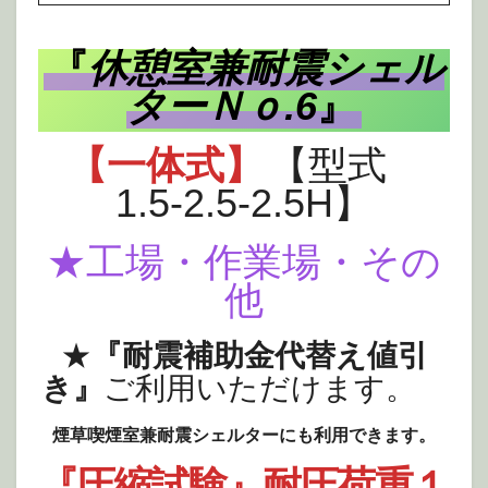
『
休憩室兼耐震シェル
ターＮｏ.6
』
【一体式】
【型式
1.5-2.5-2.5H】
★工場・作業場・その
他
★
『耐震補助金代替え値引
き』
ご利用いただけます。
煙草喫煙室兼耐震シェルターにも利用できます。
『圧縮試験』耐圧荷重１