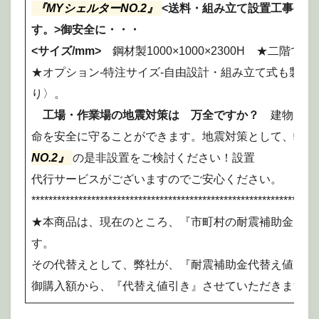
『MYシェルターNO.2』
<送料・組み立て設置工事費は
す。>御安全に・・・
<サイズ/mm>
鋼材製1000×1000×2300H ★二階
★オプション-特注サイズ-自由設計・組み立て式も製作
り〉。
工場・作業場の地震対策は
万全ですか？
建物・設
命を安全に守ることができます。地震対策として、弊社
NO.2』
の是非設置をご検討ください！設置
代行サービスがございますのでご安心ください。
*******************************************************************
★本商品は、現在のところ、『市町村の耐震補助金』の
す。
その代替えとして、弊社が、『耐震補助金代替え値引き
御購入額から、『代替え値引き』させていただきます。