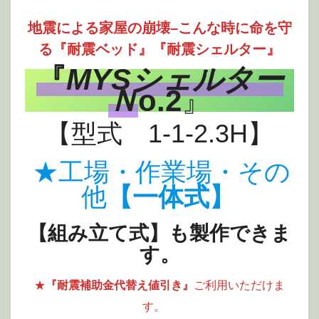
地震による家屋の崩壊–こんな時に命を守
る『耐震ベッド
』『
耐震シェルター』
『
MYSシェルター
Ｎ
o.2
』
【型式 1-1-2.3H】
★工場・作業場・その
他
【一体式】
【組み立て式】も製作できま
す。
★
『耐震補助金代替え値引き』
ご利用いただけま
す。