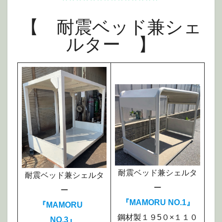
**************
【 耐震ベッド兼シェ
ルター 】
耐震ベッド兼シェルタ
耐震ベッド兼シェルタ
ー
ー
『MAMORU NO.1』
『MAMORU
鋼材製１９5０×１１０
NO.3』