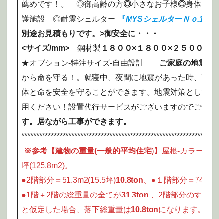
薦めです！。 ◎御高齢の方
◎
小さなお子様
◎
身体に障
護施設 ◎耐震シェルター
『
MYSシェルターＮｏ.1
』
別途お見積もりです。>御安全に・・・
<サイズ/mm>
鋼材製
１８００×１８００×２５００H
★
★オプション-特注サイズ-自由設計
ご家庭の地震対
から命を守る！。就寝中、夜間に地震があった時、耐震
体と命を安全を守ることができます。地震対策として、
用ください！設置代行サービスがございますのでご安心
す。居ながら工事ができます。
*******************************************************************
※参考【建物の重量
(
一般的平均住宅
)
】
屋根-カラーベス
坪(125.8m2)。
●2階部分＝51.3m2(15.5坪)
10.8ton
、●１階部分＝74.5m2(
●1階＋2階の総重量の全てが
31.3ton
、2階部分のすべて
と仮定した場合、落下総重量は
10.8ton
になります。