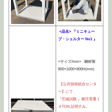
<品名> 『ミニキュー
ブ・シェルター No1 』
<サイズ/mm> 鋼材製
800×1000×800H(mm)
【公共技術総合センタ
ー】にて、
『圧縮試験 』耐圧荷重１
４TON 証明すみ。