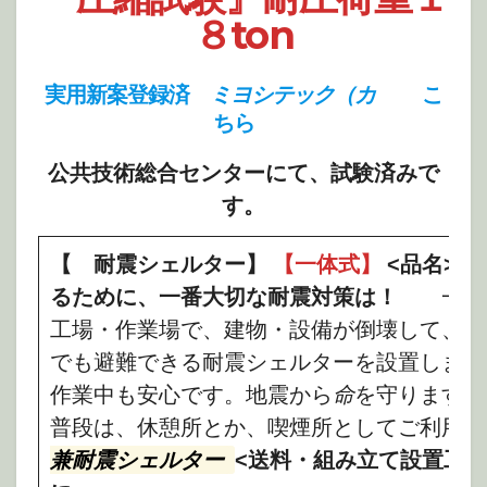
８ton
実用新案登録済
ミヨシテック（カ
こ
ちら
公共技術総合センターにて、試験済みで
す。
【 耐震シェルター】
【一体式】
<品名>
るために、一番大切な耐震対策は！
一日
工場・作業場で、建物・設備が倒壊して、怪
でも避難できる耐震シェルターを設置しまし
作業中も安心です。地震から
命
を守ります!
普段は、休憩所とか、喫煙所としてご利用い
兼耐震シェルター
<送料・組み立て設置工