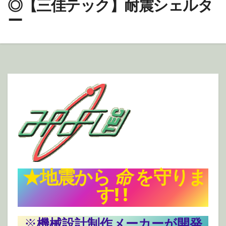
◎【三佳テック】耐震シェルタ
ー
★地震から
命
を守りま
す! !
※
機械設計制作メーカーが開発