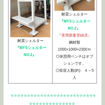
耐震シェルター
『MYSシェルター
NO.2』
『実用新案登録済』
耐震シェルター
鋼材製
『MYSシェルター
1000×1000×2300Ｈ
NO.2』
◎休憩用ベンチはオプ
ションです。
◎収容人数(約) ４～5
人
**************************