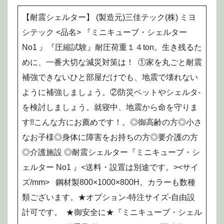
【耐震シェルター】 (製造元)三佳テック(株) ミヨ
シテック <品名> 『ミニキューブ・シェルター
No1 』『圧縮試験』耐圧荷重１４ton。生き残るた
めに、一番大切な減災対策は！ ①家を丸ごと耐震
補強できないひと部屋だけでも、地震で壊れない
ように補強しましょう。②防災ベットやシェルタ-
を検討しましょう。就寝中、地震から命を守りま
す!!こんな方にお薦めです！。◎御高齢の方◎小さ
なお子様◎身体に障害をお持ちの方◎要介護の方
◎介護施設 ◎耐震シェルター『ミニキューブ・シ
ェルター No1 』<送料・設置は別途です。><サイ
ズ/mm> 鋼材製800×1000×800H。カラーも数種
類ございます。★オプション-特注サイズ-自由設
計可です。 ★御安全に★『ミニキューブ・シェル