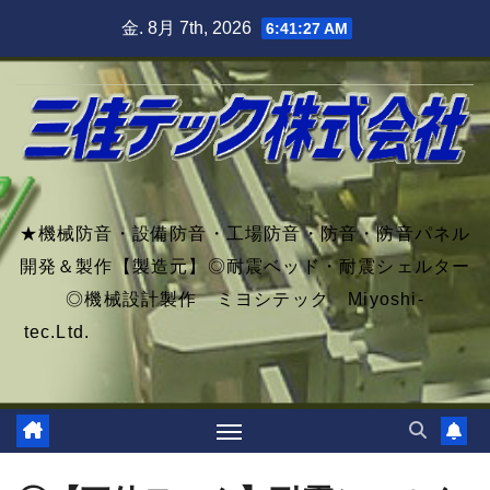
Skip
金. 8月 7th, 2026
6:41:29 AM
to
content
★機械防音・設備防音・工場防音・防音・防音パネル
開発＆製作【製造元】◎耐震ベッド・耐震シェルター
◎機械設計製作 ミヨシテック Miyoshi-
tec.Ltd.