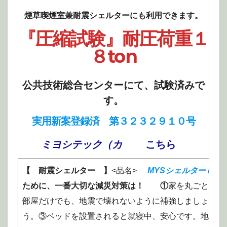
煙草喫煙室兼耐震シェルターにも利用できます。
『圧縮試験』耐圧荷重１
８ton
公共技術総合センターにて、試験済みで
す。
実用新案登録済 第３２３２９１０号
ミヨシテック（カ
こちら
【 耐震シェルター 】
<品名>
MYSシェルターＮｏ.
ために、一番大切な減災対策は！ ①
家を丸ごと耐震
部屋だけでも、地震で壊れないように補強しましょう。
う。③ベッドを設置されると就寝中、安心です。地震か