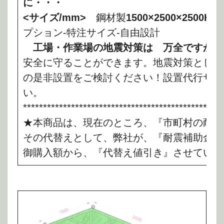
に・・・
<サイズ/mm>
鋼材製
1500×2500×2500H
★
プション-特注サイズ-自由設計
工場・作業場の地震対策は
万全ですか？
安全に守ることができます。地震対策として
の是非設置をご検討ください！設置代行サー
い。
**************************************************
★本商品は、現在のところ、『市町村の耐震
その代替えとして、弊社が、『耐震補助金代
御購入額から、『代替え値引き』させていた