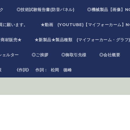
ク
◎技術試験報告書(防音パネル)
◎機械製品【画像】NO
屓に願います。
★動画 (YOUTUBE)【マイフォーカーム】NO
★商材販売★
★新製品★製品種類 (マイフォーカーム・グラフ
シェルター
◎ご挨拶
◎御取引先様
◎会社概要
策
《作詞》 作詞 : 松岡 德峰