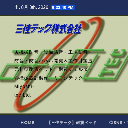
Skip
土. 8月 8th, 2026
6:33:42 PM
to
content
★機械防音・設備防音・工場防音・
防音・防音パネル開発＆製作【製造
元】◎耐震ベッド・耐震シェルター
◎機械設計製作 ミヨシテック
Miyoshi-
tec.Ltd.
HOME
【三佳テック】耐震ベッド
◎SNS