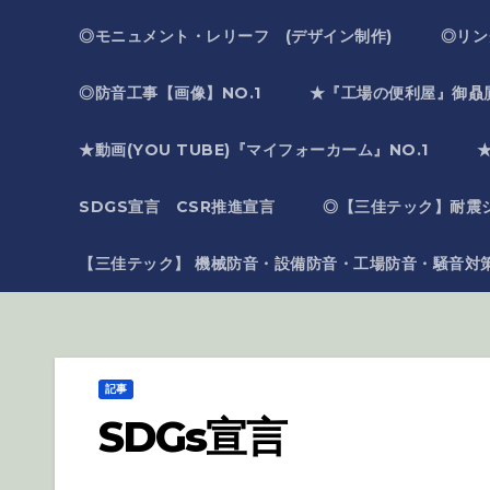
◎モニュメント・レリーフ (デザイン制作)
◎リン
◎防音工事【画像】NO.1
★『工場の便利屋』御贔
★動画(YOU TUBE)『マイフォーカーム』NO.1
SDGS宣言 CSR推進宣言
◎【三佳テック】耐震
【三佳テック】 機械防音・設備防音・工場防音・騒音対
記事
SDGs宣言