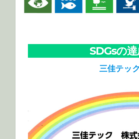
SDGsの
三佳テック