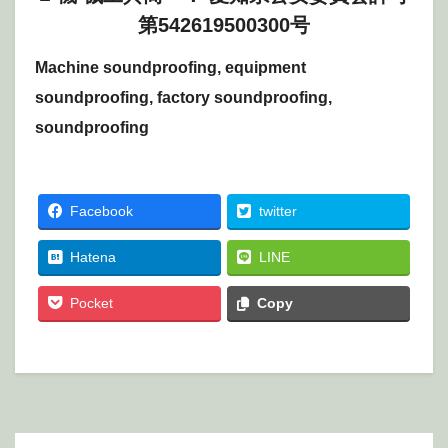
第542619500300号
Machine soundproofing, equipment
soundproofing, factory soundproofing,
soundproofing
Facebook
twitter
Hatena
LINE
Pocket
Copy