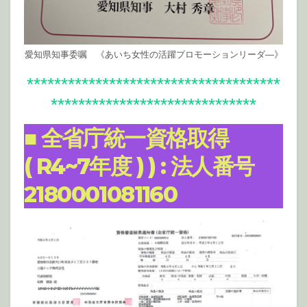
愛知県知事委嘱 《あいち女性の活躍プロモーションリーダ―》
*************************************
******************************
■
全省庁統一資格取得
( R4~7年度 )
) : 法人番号
2180001081160