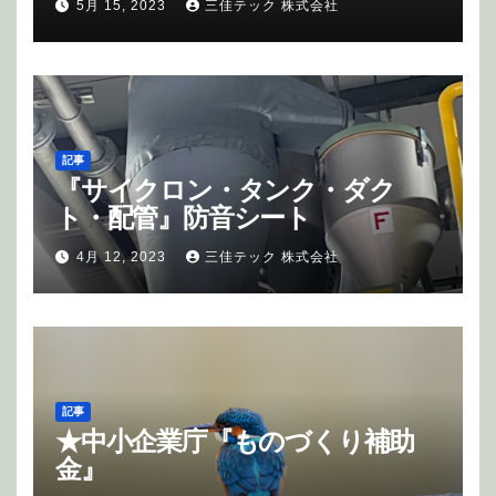
5月 15, 2023
三佳テック 株式会社
す。
記事
『サイクロン・タンク・ダク
ト・配管』防音シート
4月 12, 2023
三佳テック 株式会社
記事
★中小企業庁『ものづくり補助
金』