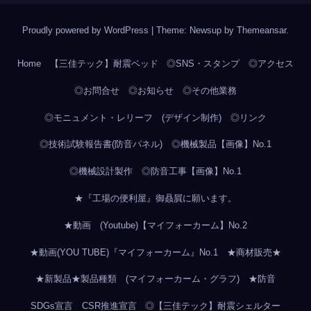
Proudly powered by WordPress
|
Theme: Newsup by
Themeansar
.
Home
【三佳テック】耐震ベッド
◎SNS・スタンプ
◎アクセス
◎お問合せ
◎お知らせ
◎その他業務
◎モニュメント・レリーフ (デザイン制作)
◎リンク
◎技術試験報告書(防音パネル)
◎機械製品【画像】No.1
◎機械設計製作
◎防音工事【画像】No.1
★『工場の便利屋』御贔屓に願います。
★動画 (Youtube)【マイフォーカーム】No.2
★動画(YOU TUBE)『マイフォーカーム』No.1
★商材販売★
★新製品★製品種類 (マイフォーカーム・グラフ)
★防音
SDGs宣言 CSR推進宣言
◎【三佳テック】耐震シェルター