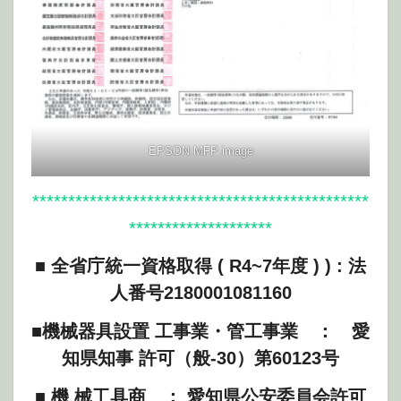
EPSON MFP image
***********************************************
********************
■
全省庁統一資格取得
( R4~7年度 )
) : 法
人番号2180001081160
■
機械器具設置 工事業・管工事業 ： 愛
知県知事 許可（般-30）第60123号
■
機 械工具商 ： 愛知県公安委員会許可