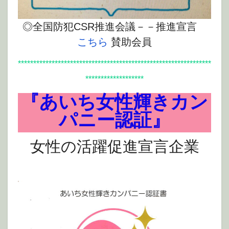
◎全国防犯CSR推進会議－－推進宣言
こちら
賛助会員
***************************************************************
*******************
『あいち女性輝きカン
パニー認証』
女性の活躍促進宣言企業