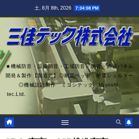
Skip
土. 8月 8th, 2026
7:34:09 PM
to
content
★機械防音・設備防音・工場防音・防音・防音パネル
開発＆製作【製造元】◎耐震ベッド・耐震シェルター
◎機械設計製作 ミヨシテック Miyoshi-
tec.Ltd.