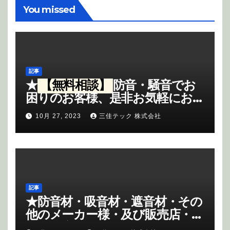
You missed
記事
★
【無料相談】
防音・騒音でお
困りのお客様、是非お気軽にお問
合せ下さいませ、お問合せのお
10月 27, 2023
三佳テック 株式会社
客様には、
粗品進呈
させて頂き
ます。
《御記入内容—無料相談
PR・御会社名・御住所・御担当
部署名・御名前・電話・御相談内
容》
をご記入頂きまして、下記
メール(限定)にてお問合せ願いま
記事
す。
info@miyoshi-
★
防音材・吸音材・遮音材・その
tec.co.jp
他のメーカー様・及び販売店・商
社様の応援もさせて頂いていま