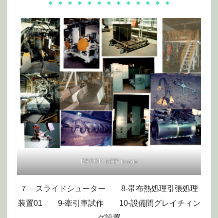
＊＊＊＊＊＊＊＊＊＊＊＊＊
EPSON MFP image
７－スライドシューター 8-帯布熱処理引張処理
装置01 9-牽引車試作 10-設備間グレイチィン
グ設置