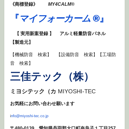
《商標登録》
MY4CALM
®
『
マイフォーカーム
®』
【 実用新案登録 】
アルミ軽量防音パネル
【製造元】
【機械防音 検索】 【設備防音 検索】【工場防
音 検索】
三佳テック（株）
ミヨシテック（カ
MIYOSHI-TEC
お気軽にお問い合わせ願います
i
nfo@miyoshi-tec.co.jp
〒480-0139 愛知県丹羽郡大口町奈良子１丁目257