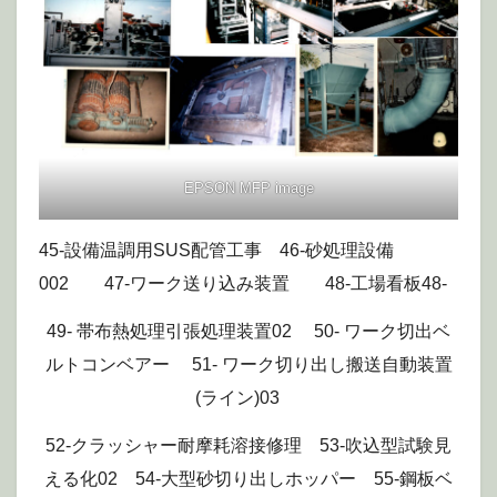
EPSON MFP image
45-設備温調用SUS配管工事 46-砂処理設備
002 47-ワーク送り込み装置 48-工場看板48-
49- 帯布熱処理引張処理装置02 50- ワーク切出ベ
ルトコンベアー 51- ワーク切り出し搬送自動装置
(ライン)03
52-クラッシャー耐摩耗溶接修理 53-吹込型試験見
える化02 54-大型砂切り出しホッパー 55-鋼板ベ