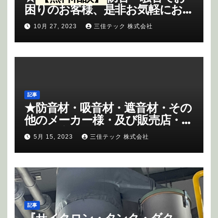
困りのお客様、是非お気軽にお問
合せ下さいませ、お問合せのお
10月 27, 2023
三佳テック 株式会社
客様には、
粗品進呈
させて頂き
ます。
《御記入内容—無料相談
PR・御会社名・御住所・御担当
部署名・御名前・電話・御相談内
容》
をご記入頂きまして、下記
メール(限定)にてお問合せ願いま
記事
す。
info@miyoshi-
★
防音材・吸音材・遮音材・その
tec.co.jp
他のメーカー様・及び販売店・商
社様の応援もさせて頂いていま
5月 15, 2023
三佳テック 株式会社
す。
記事