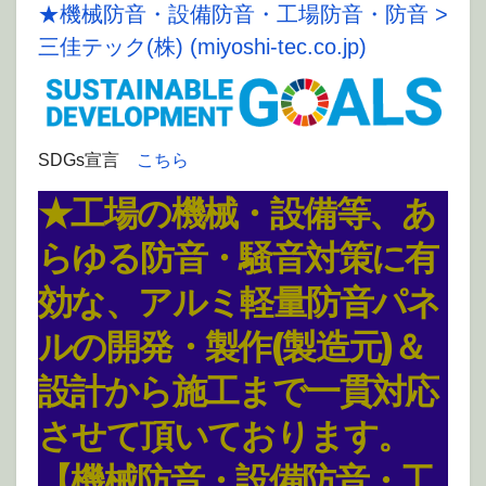
★機械防音・設備防音・工場防音・防音 >
三佳テック(株) (miyoshi-tec.co.jp)
SDGs宣言
こちら
★
工場の機械・設備等、あ
らゆる防音・騒音対策に有
効な、アルミ軽量防音パネ
ルの開発・製作(製造元)＆
設計から施工まで一貫対応
させて頂いております。
【機械防音・設備防音・工