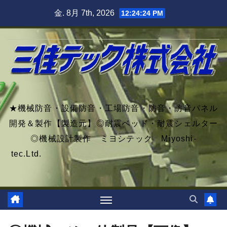
Skip
金. 8月 7th, 2026
12:24:26 PM
to
content
★機械防音・設備防音・工場防音・防音・防音パネル
開発＆製作【製造元】◎耐震ベッド・耐震シェルター
◎機械設計製作 ミヨシテック Miyoshi-
tec.Ltd.