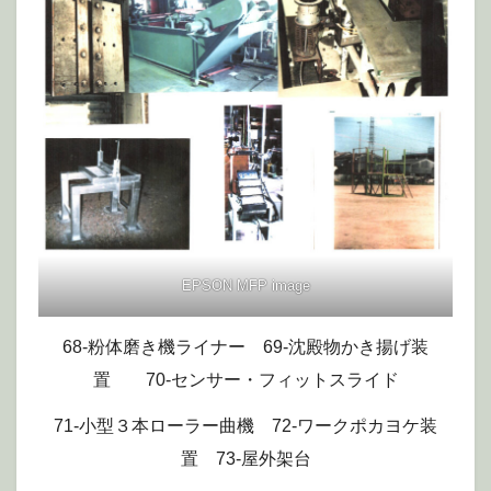
EPSON MFP image
68-粉体磨き機ライナー 69-沈殿物かき揚げ装
置 70-センサー・フィットスライド
71-小型３本ローラー曲機 72-ワークポカヨケ装
置 73-屋外架台