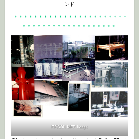
ンド
＊＊＊＊＊＊＊＊＊＊＊＊＊＊＊＊＊＊＊＊＊＊＊
＊＊＊＊＊＊＊＊＊＊＊＊＊＊＊＊＊＊＊
EPSON MFP image