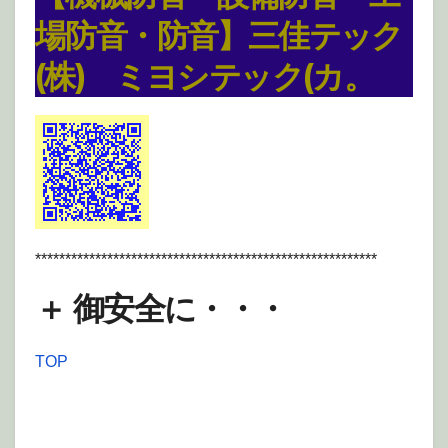
場防音・防音】
三佳テック
(株) ミヨシテック(カ。
*********************************************************
＋
御安全に・・・
TOP