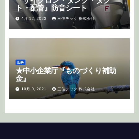
『サイクロン・タンク・ダク
ト・配管』防音シート
4月 12, 2023
三佳テック 株式会社
記事
★中小企業庁『ものづくり補助
金』
10月 9, 2021
三佳テック 株式会社