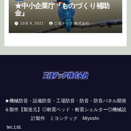
★中小企業庁『ものづくり補助
金』
10月 9, 2021
三佳テック 株式会社
★機械防音・設備防音・工場防音・防音・防音パネル開発
＆製作【製造元】◎耐震ベッド・耐震シェルター◎機械設
計製作 ミヨシテック Miyoshi-
tec.Ltd.