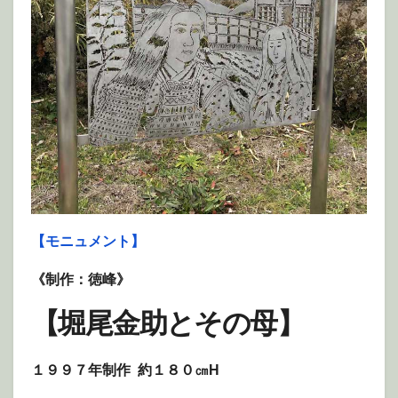
【モニュメント】
《制作：徳峰》
【堀尾金助とその母】
１９９７年制作 約１８０㎝H