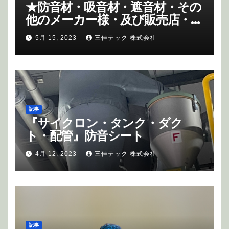
す。
info@miyoshi-
★
防音材・吸音材・遮音材・その
tec.co.jp
他のメーカー様・及び販売店・商
社様の応援もさせて頂いていま
5月 15, 2023
三佳テック 株式会社
す。
記事
『サイクロン・タンク・ダク
ト・配管』防音シート
4月 12, 2023
三佳テック 株式会社
記事