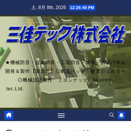
Skip
土. 8月 8th, 2026
12:26:49 PM
to
content
★機械防音・設備防音・工場防音・防音・防音パネル
開発＆製作【製造元】◎耐震ベッド・耐震シェルター
◎機械設計製作 ミヨシテック Miyoshi-
tec.Ltd.