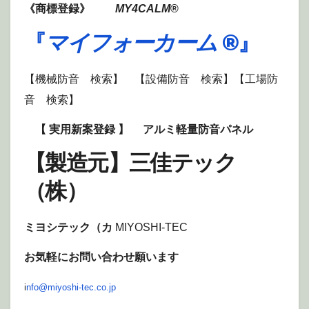
《商標登録》
MY4CALM
®
『
マイフォーカーム
®』
【機械防音 検索】 【設備防音 検索】【工場防
音 検索】
【 実用新案登録 】
アルミ軽量防音パネル
【製造元】三佳テック
（株）
ミヨシテック（カ
MIYOSHI-TEC
お気軽にお問い合わせ願います
i
nfo@miyoshi-tec.co.jp