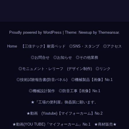
Proudly powered by WordPress
|
Theme: Newsup by
Themeansar
.
Home
【三佳テック】耐震ベッド
◎SNS・スタンプ
◎アクセス
◎お問合せ
◎お知らせ
◎その他業務
◎モニュメント・レリーフ (デザイン制作)
◎リンク
◎技術試験報告書(防音パネル)
◎機械製品【画像】No.1
◎機械設計製作
◎防音工事【画像】No.1
★『工場の便利屋』御贔屓に願います。
★動画 (Youtube)【マイフォーカーム】No.2
★動画(YOU TUBE)『マイフォーカーム』No.1
★商材販売★