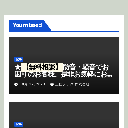
You missed
記事
★
【無料相談】
防音・騒音でお
困りのお客様、是非お気軽にお問
合せ下さいませ、お問合せのお
10月 27, 2023
三佳テック 株式会社
客様には、
粗品進呈
させて頂き
ます。
《御記入内容—無料相談
PR・御会社名・御住所・御担当
部署名・御名前・電話・御相談内
容》
をご記入頂きまして、下記
メール(限定)にてお問合せ願いま
記事